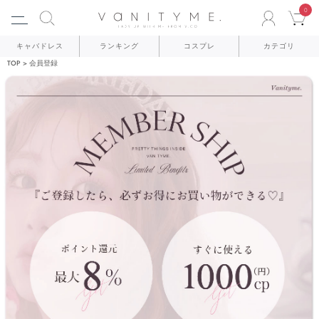
0
ACCO
C
キャバドレス
ランキング
コスプレ
カテゴリ
TOP
会員登録