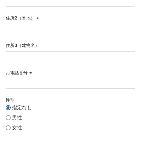
須)
住所２（番地）
(必
須)
住所３（建物名）
お電話番号
(必
須)
性別
指定なし
男性
女性