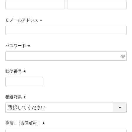
(必
須)
Ｅメールアドレス
(必
須)
パスワード
(必
須)
郵便番号
(必
須)
都道府県
(必
須)
住所１（市区町村）
(必