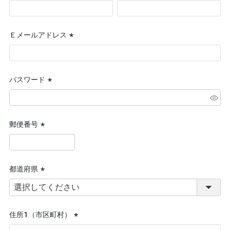
(必
須)
Ｅメールアドレス
(必
須)
パスワード
(必
須)
郵便番号
(必
須)
都道府県
(必
須)
住所１（市区町村）
(必