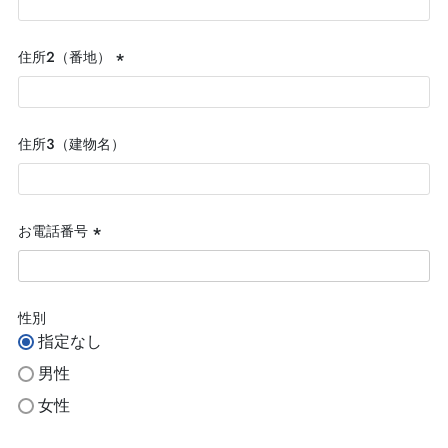
須)
住所２（番地）
(必
須)
住所３（建物名）
お電話番号
(必
須)
性別
指定なし
男性
女性