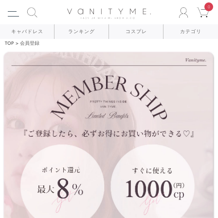
0
ACCO
C
キャバドレス
ランキング
コスプレ
カテゴリ
TOP
会員登録