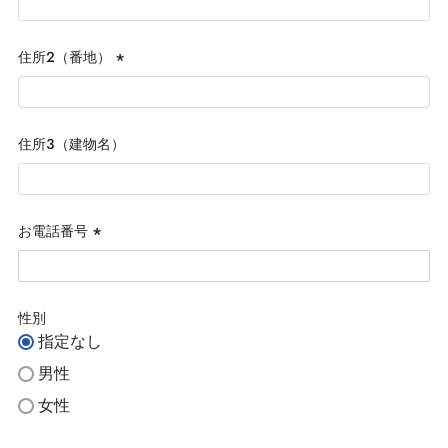
須)
住所２（番地）
(必
須)
住所３（建物名）
お電話番号
(必
須)
性別
指定なし
男性
女性