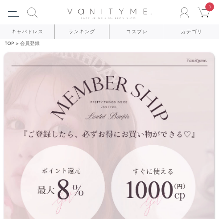
0
ACCO
C
キャバドレス
ランキング
コスプレ
カテゴリ
TOP
会員登録