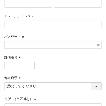
(必
須)
Ｅメールアドレス
(必
須)
パスワード
(必
須)
郵便番号
(必
須)
都道府県
(必
須)
住所１（市区町村）
(必