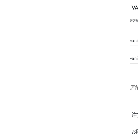
V
※店
va
va
店
注
お