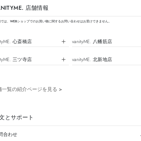
ANITYME. 店舗情報
舗では、WEBショップでのお買い物に関するお問い合わせはお受けできません。
nityME. 心斎橋店
vanityME. 八幡筋店
nityME. 三ツ寺店
vanityME. 北新地店
舗一覧の紹介ページを見る
>
文とサポート
問合わせ