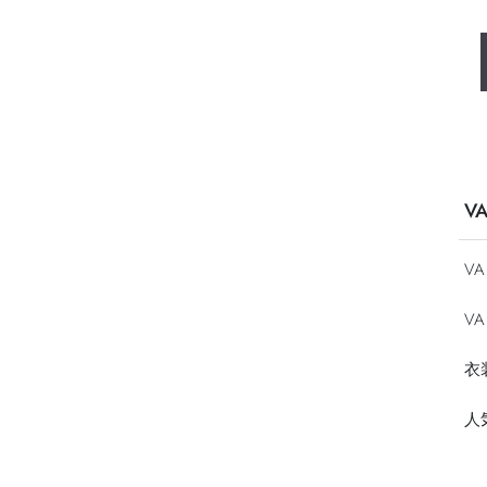
V
V
VA
衣
人