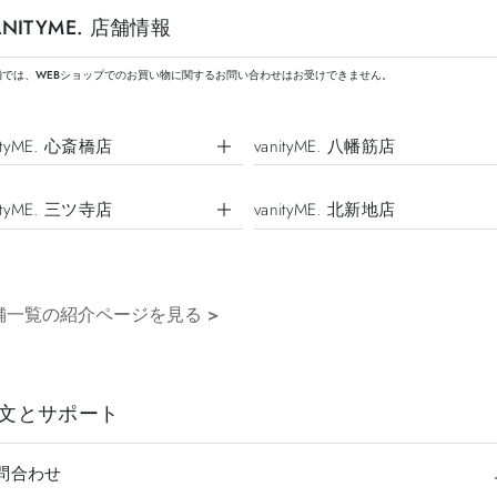
ANITYME. 店舗情報
舗では、WEBショップでのお買い物に関するお問い合わせはお受けできません。
nityME. 心斎橋店
vanityME. 八幡筋店
nityME. 三ツ寺店
vanityME. 北新地店
舗一覧の紹介ページを見る
>
文とサポート
問合わせ