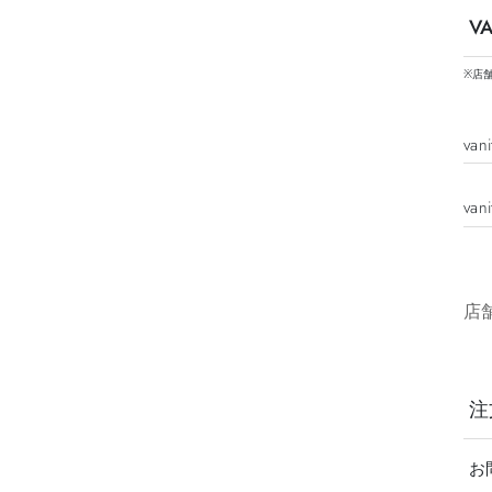
V
※店
va
va
店
注
お