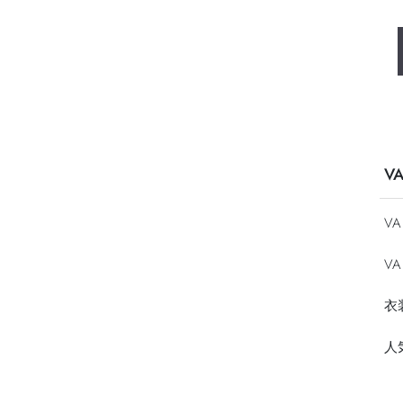
V
V
VA
衣
人