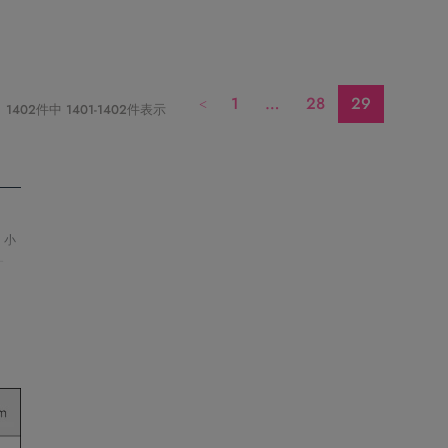
1
…
28
29
1402
件中
1401
-
1402
件表示
。小
す
ウ
とお
抑え