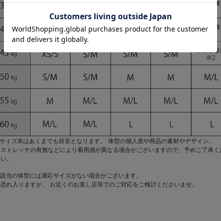
Sサイズを選ぶことの最大のメリットは、ドレスが体型にピタッと沿うことで、小柄
有の繊細なボディラインを最大限に生かし、よりセクシーで洗練された印象を演出
点です。
着丈の美しさ
：長すぎず、野暮ったくならない理想的なミニ丈が叶い、脚長効果を
に引き出します。
ウエストのくびれ
：余分なゆとりがないため、本来のウエストラインが強調され、
リのあるスタイルが際立ちます。
華奢な肩のライン
：肩幅や袖のサイズがジャストフィットし、華奢で守ってあげた
ような魅力をアピールできます。
1 サイズ表はあくまでも目安となります。 体型の個人差や商品の素材やデザイン、
イズに不安がある方も、デザインの選び方でさらに魅力を引き立てることができま
ストレッチの有無などにより着用感が異なる場合がございますので、予めご了承く
スタイルアップを狙うなら
：目線を上に集めるハイウエストデザインや、ボディラ
い。
美しく見せるタイトシルエットがおすすめです。
2 該当の体型には適応サイズがない場合がございます。
バストに自信がなくても
：
『セットアップドレス』
で腹見せをしたり、胸あきデザ
恐れ入りますが、 お近くのお直し店等でのご対応をご検討くださいませ。
デコルテを強調することで、目線誘導によるスタイルアップ効果が期待できます。
anityME.では、上品なデザインからセクシーなデザインまで、XSサイズのキャバドレ