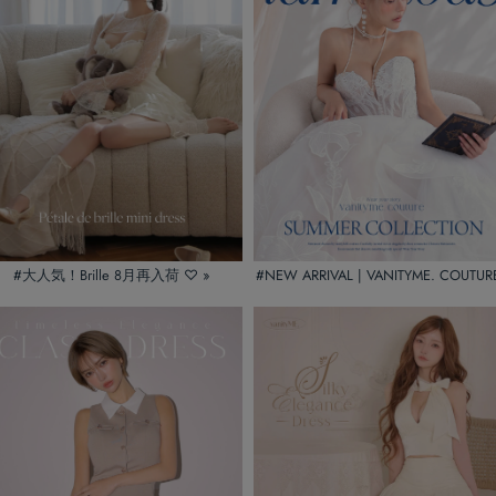
#大人気！Brille 8月再入荷 ♡ »
#NEW ARRIVAL | VANITYME. COUTUR