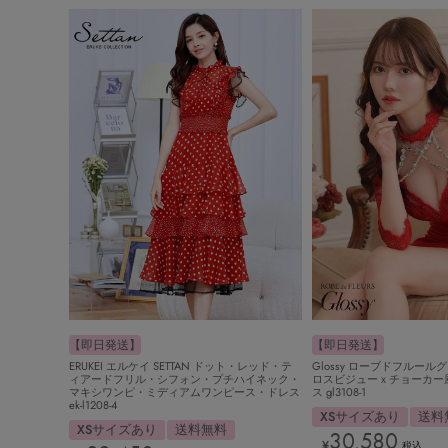
【即日発送】
【即日発送】
ERUKEI エルケイ SETTAN ドット・レッド・テ
Glossy ローブドフルール
ィアードフリル・シフォン・プチハイネック・
ロスビジューｘチョーカー
マキシワンピ・ミディアムワンピース・ドレス
ス gl3108-1
ek-l1208-4
XSサイズあり
送料
XSサイズあり
送料無料
30,580
¥
税込