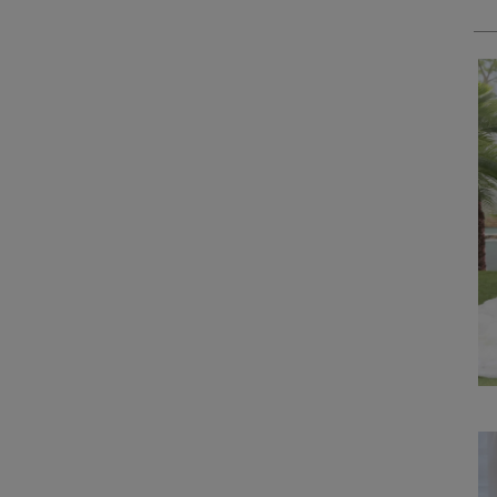
を
「
け