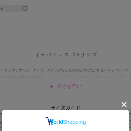
れ
キャバドレス XSサイズ
ャバクラやラウンジ、クラブ、スナックなど夜のお仕事に欠かせないキャバドレス
な方や細身の体型のお客様にとって、「サイズが合わない」「着られている感じが
」というお悩みは切実です。
anityME.の【XSサイズのキャバドレス】は、そうしたお客様のために、着丈、肩幅、
ストなど、細部にまでこだわって設計されています。「XSサイズが見つからない」
みだったあなたのための、運命のジャストフィットをお約束します。
ャバドレスは、ボディラインを意識したタイトで色っぽいシルエットが命。露出は
でも、身体のラインを美しく強調するスタイルがトレンドです。