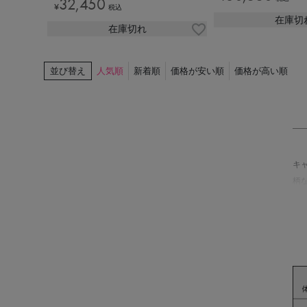
32,450
¥
税込
在庫切
在庫切れ
並び替え
人気順
新着順
価格が安い順
価格が高い順
キ
柄
る
v
エ
悩
キ
め