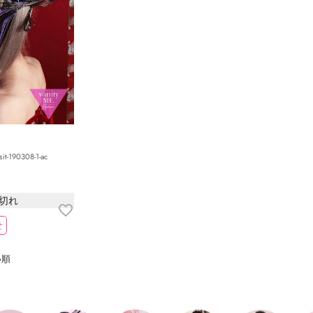
-190308-1-ac
切れ
せ
い順