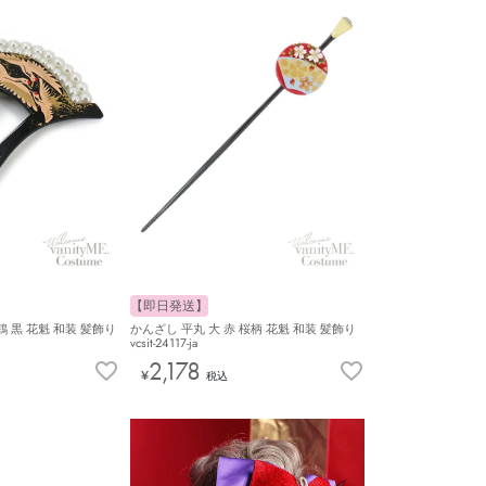
【即日発送】
 黒 花魁 和装 髪飾り
かんざし 平丸 大 赤 桜柄 花魁 和装 髪飾り
vcsit-24117-ja
2,178
¥
税込