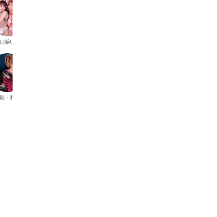
お揃い
デビル
キラキラ
漢服
POLICE
魁・和柄
天使
ハイレグ
職業系
制服
コ