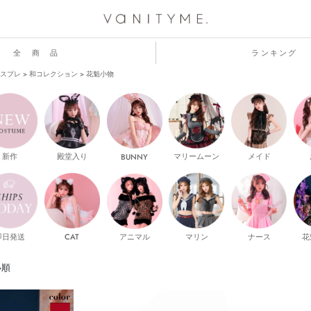
全 商 品
ランキング
スプレ
和コレクション
花魁小物
新作
殿堂入り
マリームーン
メイド
BUNNY
即日発送
CAT
マリン
ナース
花
アニマル
い順