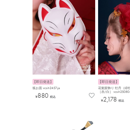
【即日発送】
【即日発送】
狐お面 vcsit-2457-ja
花魁髪飾り 牡丹（緋
［赤/白］ vcsit-25080-
880
¥
税込
2,178
¥
税込