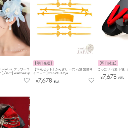
【即日発送】
【即日発送】
.couture. フラワーコ
【14点セット】かんざし 一式 花魁 髪飾り [
こっぽり 花魁 下駄 [ 赤/花
ー] vcsit-2433-ja
イエロー ] vcsit-2404-2-ja
7,678
¥
税込
7,678
¥
税込