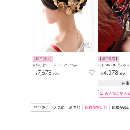
【即日発送】
【即日発送】
髪飾り [ゴールド] vcsit-23325-ja
花魁 RIBBON 黒×赤 vcsit
7,678
4,378
¥
¥
税込
税込
在庫
再入荷お知ら
並び替え
人気順
新着順
価格が安い順
価格が高