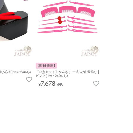
【即日発送】
柄 ] vcsit-2403-ja
【13点セット】かんざし 一式 花魁 髪飾り [
ピンク ] vcsit-2404-1-ja
7,678
¥
税込