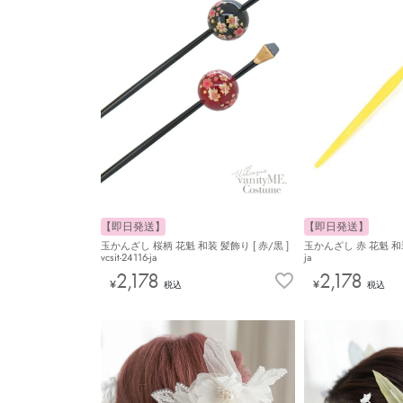
【即日発送】
【即日発送】
玉かんざし 桜柄 花魁 和装 髪飾り [ 赤/黒 ]
玉かんざし 赤 花魁 和装 髪
vcsit-24116-ja
ja
2,178
2,178
¥
¥
税込
税込