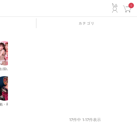
ACCO
0
カテゴリ
お揃い
デビル
キラキラ
漢服
POLICE
魁・和柄
天使
ハイレグ
職業系
制服
コ
17
件中
1
-
17
件表示