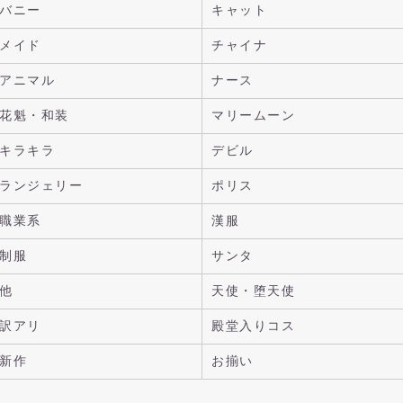
バニー
キャット
メイド
チャイナ
アニマル
ナース
花魁・和装
マリームーン
キラキラ
デビル
ランジェリー
ポリス
職業系
漢服
制服
サンタ
他
天使・堕天使
訳アリ
殿堂入りコス
新作
お揃い