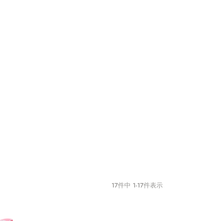
17
件中
1
-
17
件表示