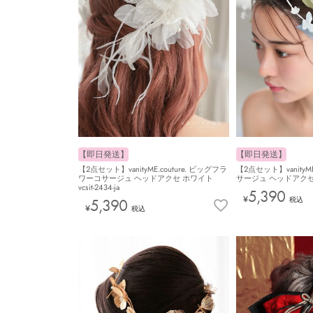
【即日発送】
【即日発送】
【2点セット】vanityME.couture. ビッグフラ
【2点セット】vanityME
ワーコサージュ ヘッドアクセ ホワイト
サージュ ヘッドアクセ [ブル
vcsit-2434-ja
5,390
¥
税込
5,390
¥
税込