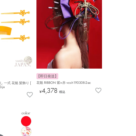
【即日発送】
花魁 RIBBON 紫×赤 vcsit-190308-2-ac
 一式 花魁 髪飾り [
-ja
4,378
¥
税込