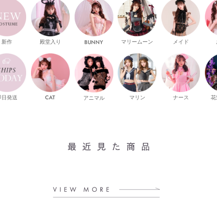
新作
殿堂入り
マリームーン
メイド
BUNNY
即日発送
CAT
マリン
ナース
花
アニマル