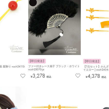
【即日発送】
【即日発送】
ファー付きレース扇子 ブラック・ホワイト
飾り vcsit-24115-
【7点セット】かんざし
vcsit-25070-ja
イエロー ] vcsit-2404-3
3,278
4,378
¥
¥
税込
税込