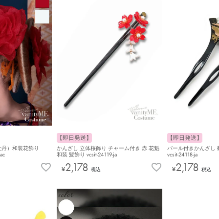
【即日発送】
【即日発送】
牡丹）和装花飾り
かんざし 立体桜飾り チャーム付き 赤 花魁
パール付きかんざし 鶴
ac
和装 髪飾り vcsit-24119-ja
vcsit-24118-ja
2,178
2,178
¥
¥
税込
税込